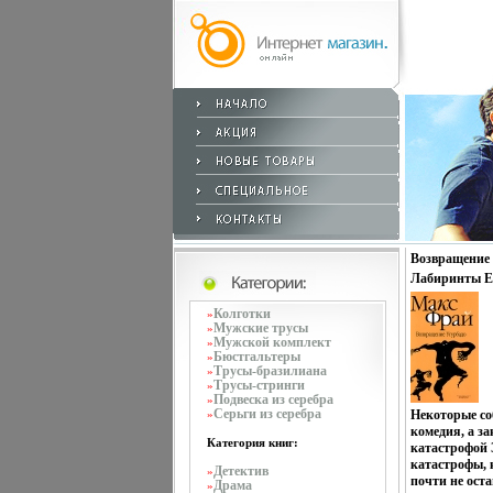
Возвращение 
Лабиринты Ех
Колготки
»
Мужские трусы
»
Мужской комплект
»
Бюстгальтеры
»
Трусы-бразилиана
»
Трусы-стринги
»
Подвеска из серебра
»
Серьги из серебра
»
Некоторые со
комедия, а з
Категория книг:
катастрофой 
катастрофы, 
Детектив
»
почти не ост
Драма
»