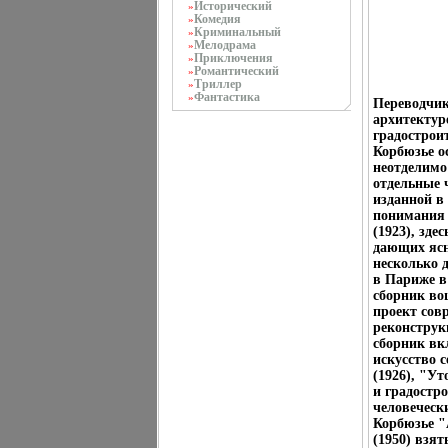
Исторический
»
Комедия
»
Криминальный
»
Мелодрама
»
Приключения
»
Романтический
»
Триллер
»
Фантастика
»
Переводчик
архитектуре
градострои
Корбюзье о
неотделимо
отдельные 
изданной в
понимания 
(1923), зд
дающих ясн
несколько 
в Париже в
сборник во
проект сов
реконструк
сборник вк
искусство 
(1926), "У
и градостро
человеческ
Корбюзье "
(1950) взя