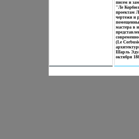
писем и за
"Ле Корбюз
проектам Л
чертежи и 
помещенные
мастера в 
представле
современн
(Le Corbusi
архитектур
Шарль Эдуа
октября 18