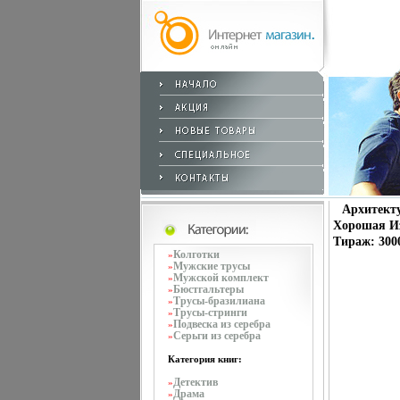
Архитекту
Хорошая Из
Тираж: 3000
Колготки
»
Мужские трусы
»
Мужской комплект
»
Бюстгальтеры
»
Трусы-бразилиана
»
Трусы-стринги
»
Подвеска из серебра
»
Серьги из серебра
»
Категория книг:
Детектив
»
Драма
»