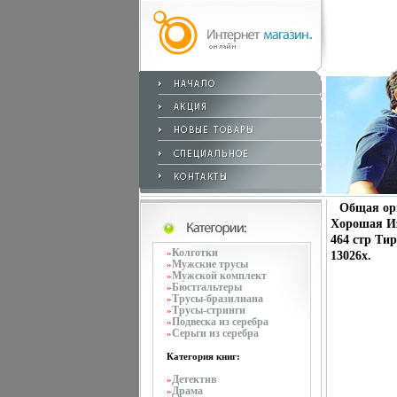
Общая орн
Хорошая Из
464 стр Тир
Колготки
»
13026x.
Мужские трусы
»
Мужской комплект
»
Бюстгальтеры
»
Трусы-бразилиана
»
Трусы-стринги
»
Подвеска из серебра
»
Серьги из серебра
»
Категория книг:
Детектив
»
Драма
»