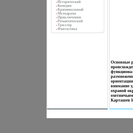
Исторический
»
Комедия
»
Криминальный
»
Мелодрама
»
Приключения
»
Романтический
»
Триллер
»
Фантастика
»
Основные р
происхожде
функционал
размножени
ориентации
внимание у
охраной ок
охотничьим
Карташев 