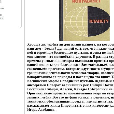
й
ный
я
ий
Хороша ли, удобна ли для жизни планета, на котор
наш дом - Земля? Да, на ней есть все, что нужно лю
ней и огромные бесплодные пустыни, и зоны вечной
еще многое, что можнобътлв улучшить В разных стр
времена ученые и инженеры выдвигали проекты пр
нашей планеты для блага людей Замечательным, к
сказочными проектам, которые ждут своего осущест
грандиозной деятельности человека-творца, человек
покоритвилкъеля природы и посвящена эта книга Т
Каспийским морем Обводнение пустынь ледяными г
айсбергами Поворот величайших рек Сибири Потеп
Восточной Сибири, Аляски, Канады Субтропики на
Оригинальные проекты использования энергии ветр
земных глубин Все это не фантастика, а реальные, н
технически обоснованные проекты, немногие из тех,
рассказывает книга И прочитать о них интересно к
Игорь Адабашев.