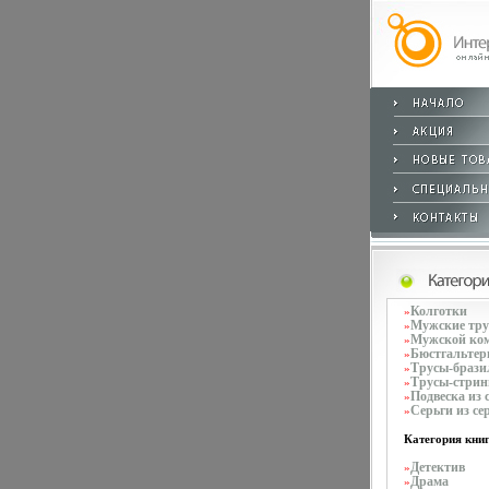
Колготки
»
Мужские тр
»
Мужской ко
»
Бюстгальте
»
Трусы-брази
»
Трусы-стрин
»
Подвеска из 
»
Серьги из се
»
Категория книг
Детектив
»
Драма
»