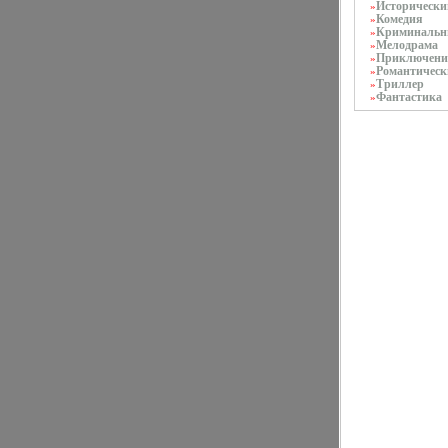
Исторически
»
Комедия
»
Криминаль
»
Мелодрама
»
Приключени
»
Романтическ
»
Триллер
»
Фантастика
»