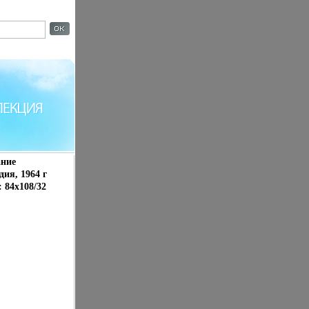
ание
ия, 1964 г
 84x108/32