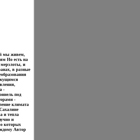
ой мы живем,
дям Но есть на
 мерзлоты, и
анах, в разные
еобразования
ажущимся
вления,
а -
оннель под
орами -
ление климата
 Сахалине
а и тепла
аучно и
 о которых
аждому Автор