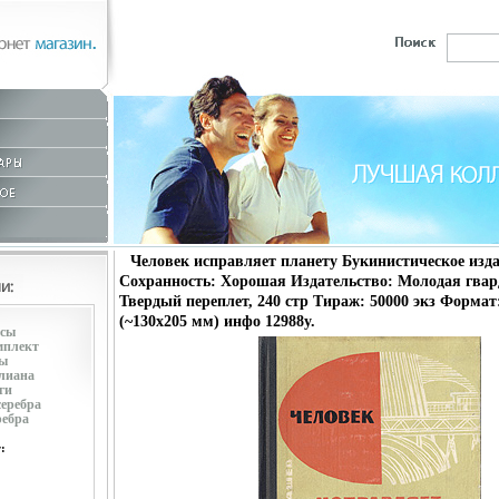
Человек исправляет планету Букинистическое изд
Сохранность: Хорошая Издательство: Молодая гвард
Твердый переплет, 240 стр Тираж: 50000 экз Формат:
(~130х205 мм) инфо 12988y.
усы
мплект
ры
лиана
ги
серебра
ребра
: