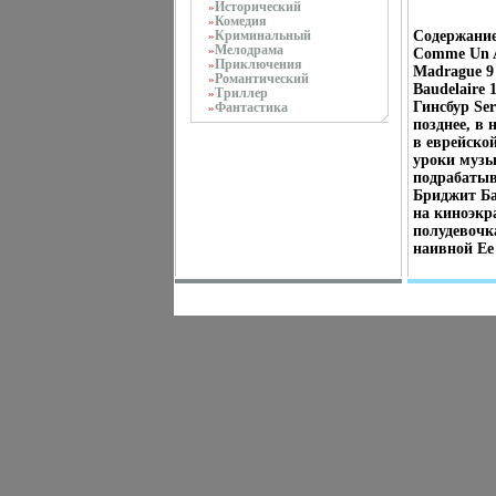
Исторический
»
Комедия
»
Криминальный
Содержание 
»
Мелодрама
»
Comme Un Au
Приключения
»
Madrague 9 
Романтический
»
Baudelaire 
Триллер
»
Гинсбур Se
Фантастика
»
позднее, в
в еврейско
уроки музы
подрабатыв
Бриджит Ба
на киноэкр
полудевочк
наивной Ее