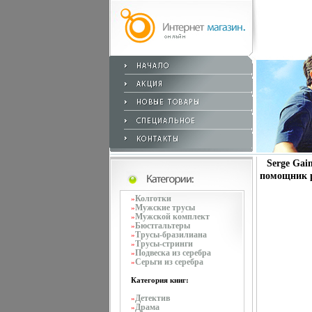
Serge Gai
помощник р
Колготки
»
Мужские трусы
»
Мужской комплект
»
Бюстгальтеры
»
Трусы-бразилиана
»
Трусы-стринги
»
Подвеска из серебра
»
Серьги из серебра
»
Категория книг:
Детектив
»
Драма
»