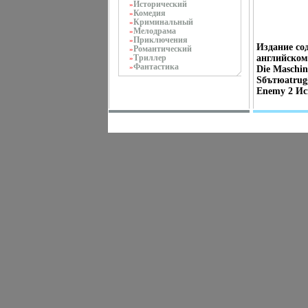
Исторический
»
Комедия
»
Криминальный
»
Мелодрама
»
Приключения
»
Издание со
Романтический
»
Триллер
английском 
»
Фантастика
»
Die Maschin
Sбътюаtrugg
Enemy 2 Ис