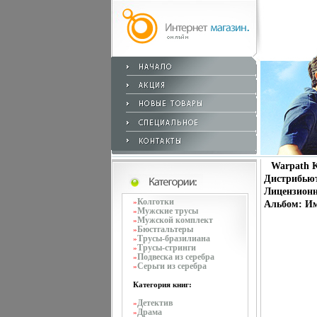
Warpath K
Дистрибьют
Лицензионн
Колготки
»
Альбом: Им
Мужские трусы
»
Мужской комплект
»
Бюстгальтеры
»
Трусы-бразилиана
»
Трусы-стринги
»
Подвеска из серебра
»
Серьги из серебра
»
Категория книг:
Детектив
»
Драма
»