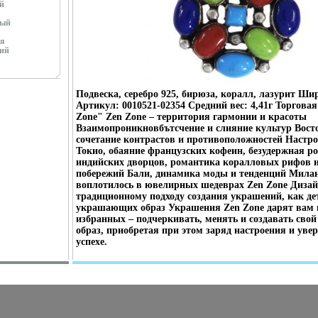
й
ный
я
ий
Подвеска, серебро 925, бирюза, коралл, лазурит Ши
Артикул: 0010521-02354 Средний вес: 4,41г Торгова
Zone" Zen Zone – территория гармонии и красоты
Взаимопроникновбътсчение и слияние культур Восто
сочетание контрастов и противоположностей Настро
Токио, обаяние французских кофеин, безудержная р
индийских дворцов, романтика коралловых рифов 
побережий Бали, динамика моды и тенденций Милан
воплотилось в ювелирных шедеврах Zen Zone Диза
традиционному подходу создания украшений, как де
украшающих образ Украшения Zen Zone дарят вам
избранных – подчеркивать, менять и создавать сво
образ, приобретая при этом заряд настроения и увер
успехе.