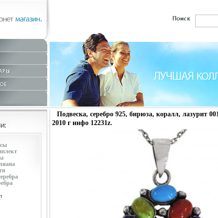
Подвеска, серебро 925, бирюза, коралл, лазурит 001
2010 г инфо 12231z.
усы
мплект
ры
лиана
ги
серебра
ребра
: