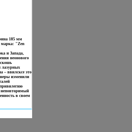
рина 185 мм
я марка: "Zen
ка и Запада,
ения неонового
оскошь
и лазурных
а – ввилсксе это
йнеры изменили
талей
 привилегию
й неповторимый
енность в своем