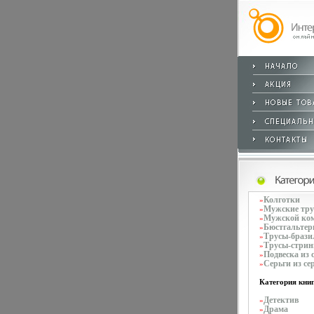
Колготки
»
Мужские тр
»
Мужской ко
»
Бюстгальте
»
Трусы-брази
»
Трусы-стрин
»
Подвеска из 
»
Серьги из се
»
Категория книг
Детектив
»
Драма
»