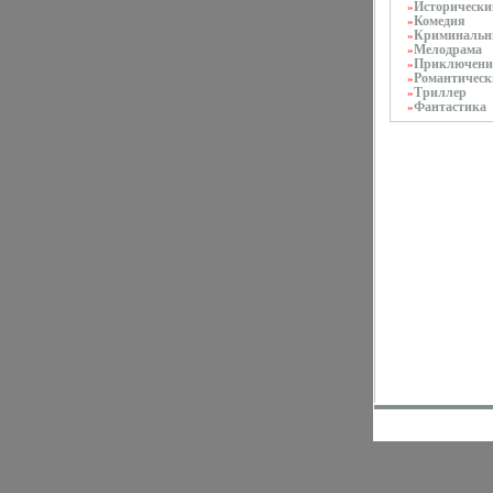
Исторически
»
Комедия
»
Криминаль
»
Мелодрама
»
Приключени
»
Романтическ
»
Триллер
»
Фантастика
»