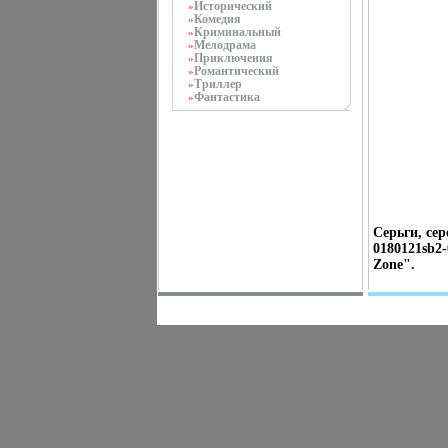
Исторический
»
Комедия
»
Криминальный
»
Мелодрама
»
Приключения
»
Романтический
»
Триллер
»
Фантастика
»
Серьги, се
0180121sb2-
Zone".