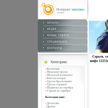
Серьги, с
инфо 12253
Колготки
»
Мужские трусы
»
Мужской комплект
»
Бюстгальтеры
»
Трусы-бразилиана
»
Трусы-стринги
»
Подвеска из серебра
»
Серьги из серебра
»
Категория книг:
Детектив
»
Драма
»