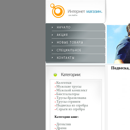
Подвеска, 
Колготки
»
Мужские трусы
»
Мужской комплект
»
Бюстгальтеры
»
Трусы-бразилиана
»
Трусы-стринги
»
Подвеска из серебра
»
Серьги из серебра
»
Категория книг:
Детектив
»
Драма
»