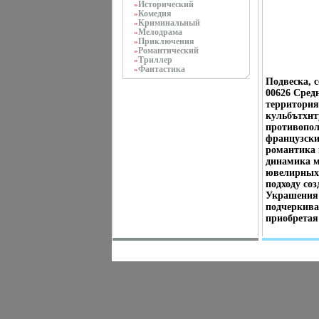
Исторический
»
Комедия
»
Криминальный
»
Мелодрама
»
Приключения
»
Романтический
»
Триллер
»
Фантастика
»
Подвеска, 
00626 Средн
территория
кульбътхнт
противопол
французски
романтика 
динамика м
ювелирных 
подходу со
Украшения 
подчеркива
приобретая 