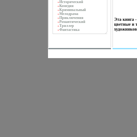
Исторический
»
Комедия
»
Криминальный
»
Мелодрама
»
Приключения
»
Эта книга 
Романтический
»
цветные и 
Триллер
»
художников
Фантастика
»