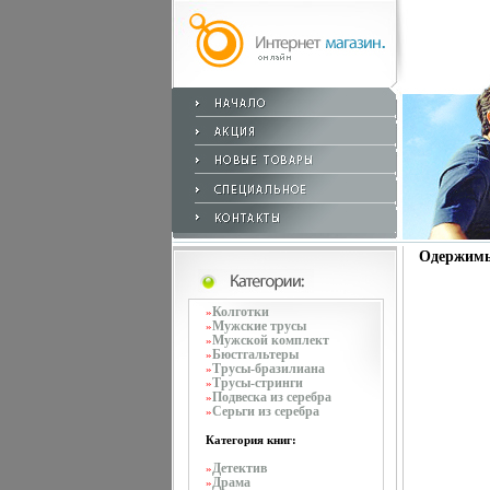
Одержимы
Колготки
»
Мужские трусы
»
Мужской комплект
»
Бюстгальтеры
»
Трусы-бразилиана
»
Трусы-стринги
»
Подвеска из серебра
»
Серьги из серебра
»
Категория книг:
Детектив
»
Драма
»