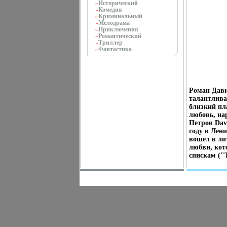
Исторический
»
Комедия
»
Криминальный
»
Мелодрама
»
Приключения
»
Романтический
»
Триллер
»
Фантастика
»
Роман Дави
талантлива
близкий пл
любовь, на
Петров Dav
году в Лен
вошел в ли
любви, кот
спискам ("