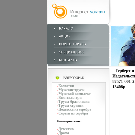
Герберт и
Издательст
87571-001-2
Колготки
»
13408p.
Мужские трусы
»
Мужской комплект
»
Бюстгальтеры
»
Трусы-бразилиана
»
Трусы-стринги
»
Подвеска из серебра
»
Серьги из серебра
»
Категория книг:
Детектив
»
Драма
»