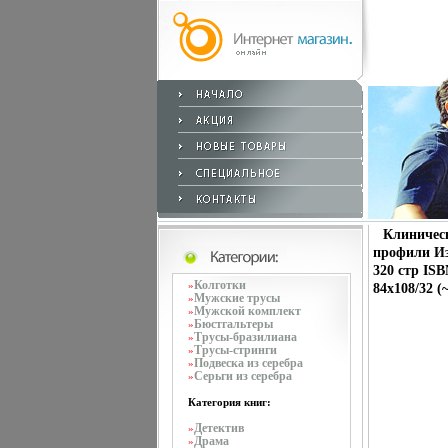
Клиническ
профили Из
320 стр ISB
Колготки
»
84x108/32 (
Мужские трусы
»
Мужской комплект
»
Бюстгальтеры
»
Трусы-бразилиана
»
Трусы-стринги
»
Подвеска из серебра
»
Серьги из серебра
»
Категория книг:
Детектив
»
Драма
»