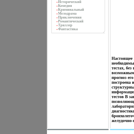
Исторический
»
Комедия
»
Криминальный
»
Мелодрама
»
Приключения
»
Романтический
»
Триллер
»
Фантастика
»
Настоящее 
необходимы
тестах, бе
возможным 
прогноз ег
построена 
структурны
информацию
тестов В з
позволяющи
лабораторн
диагностик
бронхолего
желудочно