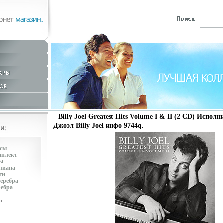
Billy Joel Greatest Hits Volume I & II (2 CD) Испол
Джоэл Billy Joel инфо 9744q.
усы
мплект
ры
лиана
ги
серебра
ребра
: