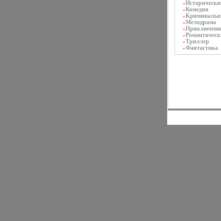
Исторически
»
Комедия
»
Криминаль
»
Мелодрама
»
Приключени
»
Романтическ
»
Триллер
»
Фантастика
»