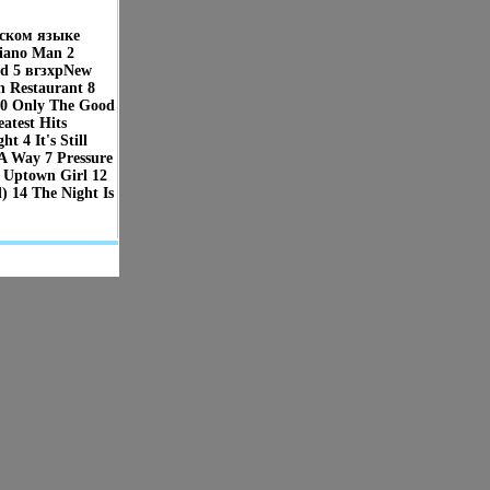
йском языке
Piano Man 2
od 5 вгзхрNew
n Restaurant 8
10 Only The Good
atest Hits
 4 It's Still
A Way 7 Pressure
1 Uptown Girl 12
 14 The Night Is