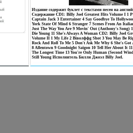
й
ный
Издание содержит буклет с текстами песен на англи
Содержание CD1: Billy Joel Greatest Hits Volume I 1 
я
Captain Jack 3 Entertainer 4 Say Goodbye To Hollywo
ий
York State Of Mind 6 Stranger 7 Scenes From An Italia
Just The Way You Are 9 Movin' Out (Anthony's Song) 
Die Young 11 She's Always A Woman CD2: Billy Joel Gre
Volume II 1 My Life 2 Biволффg Shot 3 You May Be Right
Rock And Roll To Me 5 Don't Ask Me Why 6 She's Got 
8 Allentown 9 Goodnight Saigon 10 Tell Her About It 1
The Longest Time 13 You're Only Human (Second Wind)
Still Young Исполнитель Билли Джоэл Billy Joel.