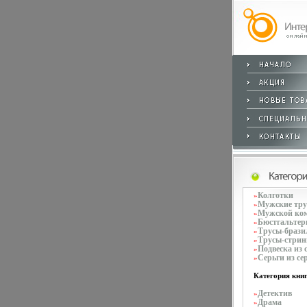
Колготки
»
Мужские тр
»
Мужской ко
»
Бюстгальте
»
Трусы-брази
»
Трусы-стрин
»
Подвеска из 
»
Серьги из се
»
Категория книг
Детектив
»
Драма
»