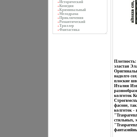
Исторический
»
Комедия
»
Криминальный
»
Мелодрама
»
Приключения
»
Романтический
»
Триллер
»
Фантастика
»
Плотность:
эластан Эл
Оригинальн
надолго со
плоские шв
Италия Изв
разнообраз
колготок К
Строгвмсхъ
фасоне, та
колготок - 
"Trasparen
стильных, 
"Trasparen
фантазийны