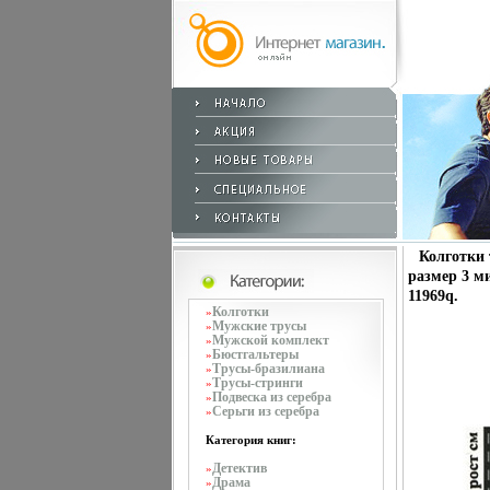
Колготки 
размер 3 м
11969q.
Колготки
»
Мужские трусы
»
Мужской комплект
»
Бюстгальтеры
»
Трусы-бразилиана
»
Трусы-стринги
»
Подвеска из серебра
»
Серьги из серебра
»
Категория книг:
Детектив
»
Драма
»