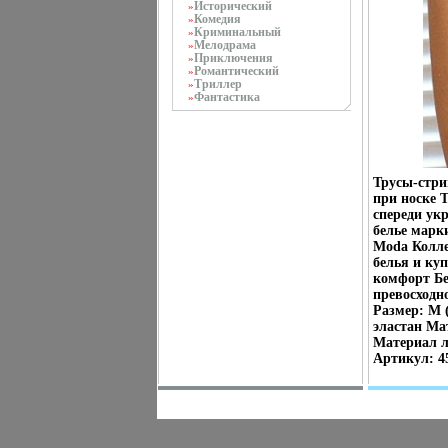
Исторический
»
Комедия
»
Криминальный
»
Мелодрама
»
Приключения
»
Романтический
»
Триллер
»
Фантастика
»
Трусы-стри
при носке 
спереди ук
белье марки
Moda Колле
белья и ку
комфорт Бе
превосходн
Размер: M 
эластан Ма
Материал л
Артикул: 4