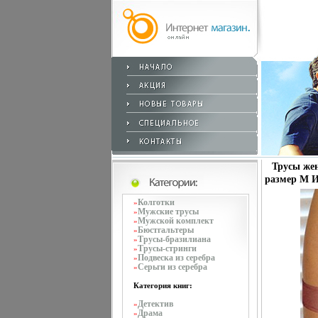
Трусы жен
размер M И
Колготки
»
Мужские трусы
»
Мужской комплект
»
Бюстгальтеры
»
Трусы-бразилиана
»
Трусы-стринги
»
Подвеска из серебра
»
Серьги из серебра
»
Категория книг:
Детектив
»
Драма
»