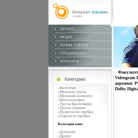
Факультет
Videogram 
дорожки: Р
Колготки
»
Dolby Digit
Мужские трусы
»
Мужской комплект
»
Бюстгальтеры
»
Трусы-бразилиана
»
Трусы-стринги
»
Подвеска из серебра
»
Серьги из серебра
»
Категория книг:
Детектив
»
Драма
»