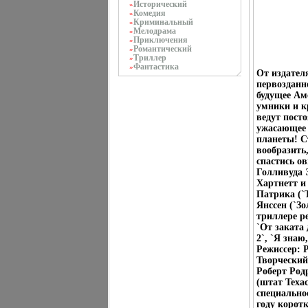
Исторический
»
Комедия
»
Криминальный
»
Мелодрама
»
Приключения
»
Романтический
»
Триллер
»
Фантастика
»
От издател
первозданн
будущее Ам
умники и к
ведут пост
ужасающее 
планеты! С
вообразить
спастись о
Голливуда 
Хартнетт и
Патрика (`
Янссен (`Зо
триллере р
`От заката 
2`, `Я зна
Режиссер: 
Творческий
Роберт Род
(штат Теха
специально
году корот