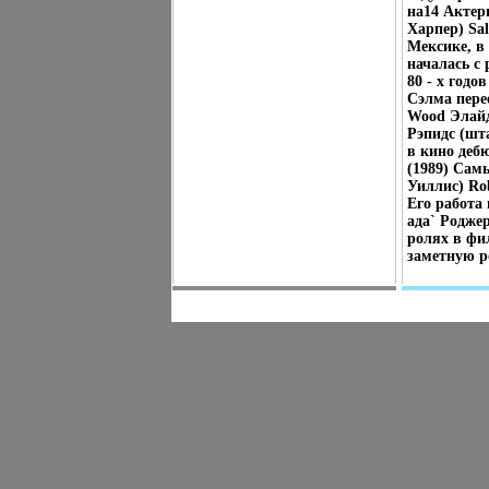
на14 Актер
Харпер) Sa
Мексике, в
началась с
80 - х год
Сэлма перее
Wood Элайд
Рэпидс (шт
в кино деб
(1989) Сам
Уиллис) Ro
Его работа 
ада` Родже
ролях в фил
заметную ро