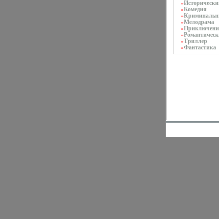
Исторически
»
Комедия
»
Криминаль
»
Мелодрама
»
Приключени
»
Романтическ
»
Триллер
»
Фантастика
»