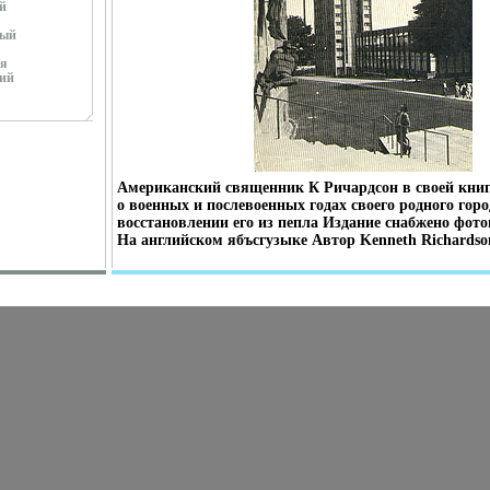
й
ный
я
ий
Американский священник К Ричардсон в своей книг
о военных и послевоенных годах своего родного горо
восстановлении его из пепла Издание снабжено фо
На английском ябъсгузыке Автор Kenneth Richardso