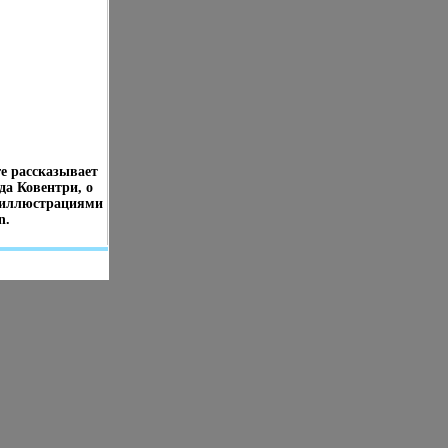
е рассказывает
да Ковентри, о
тоиллюстрациями
n.