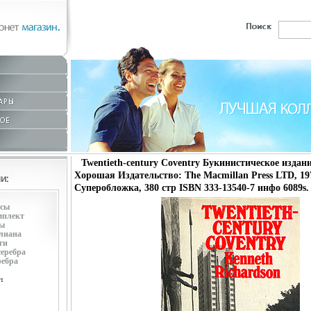
Twentieth-century Coventry Букинистическое издан
Хорошая Издательство: The Macmillan Press LTD, 19
Суперобложка, 380 стр ISBN 333-13540-7 инфо 6089s.
усы
мплект
ры
лиана
ги
серебра
ребра
: