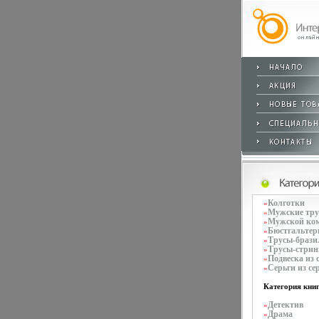
Колготки
»
Мужские тр
»
Мужской ко
»
Бюстгальте
»
Трусы-брази
»
Трусы-стрин
»
Подвеска из 
»
Серьги из се
»
Категория книг
Детектив
»
Драма
»