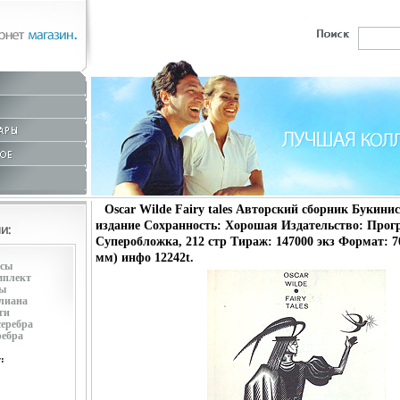
Oscar Wilde Fairy tales Авторский сборник Букини
издание Сохранность: Хорошая Издательство: Прогре
Суперобложка, 212 стр Тираж: 147000 экз Формат: 70
мм) инфо 12242t.
усы
мплект
ры
лиана
ги
серебра
ребра
: