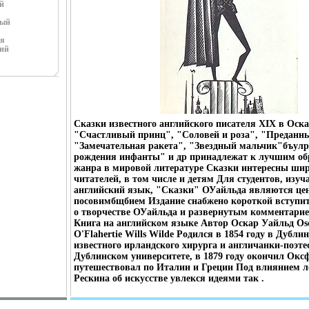
й
ный
я
ий
Сказки известного английского писателя XIX в Оск
"Счастливый принц", "Соловей и роза", "Преданны
"Замечательная ракета", "Звездный мальчик"бъулр
рождения инфанты" и др принадлежат к лучшим об
жанра в мировой литературе Сказки интересны ши
читателей, в том числе и детям Для студентов, изу
английский язык, "Сказки" ОУайльда являются ц
посовимбщбием Издание снабжено короткой вступит
о творчестве ОУайльда и развернутым комментарие
Книга на английском языке Автор Оскар Уайльд Osc
O'Flahertie Wills Wilde Родился в 1854 году в Дублин
известного ирландского хирурга и англичанки-поэт
Дублинском университете, в 1879 году окончил Окс
путешествовал по Италии и Греции Под влиянием 
Рескина об искусстве увлекся идеями так .