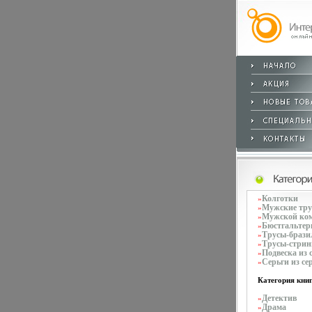
Колготки
»
Мужские тр
»
Мужской ко
»
Бюстгальте
»
Трусы-брази
»
Трусы-стрин
»
Подвеска из 
»
Серьги из се
»
Категория книг
Детектив
»
Драма
»