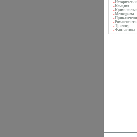
Исторически
»
Комедия
»
Криминаль
»
Мелодрама
»
Приключени
»
Романтическ
»
Триллер
»
Фантастика
»