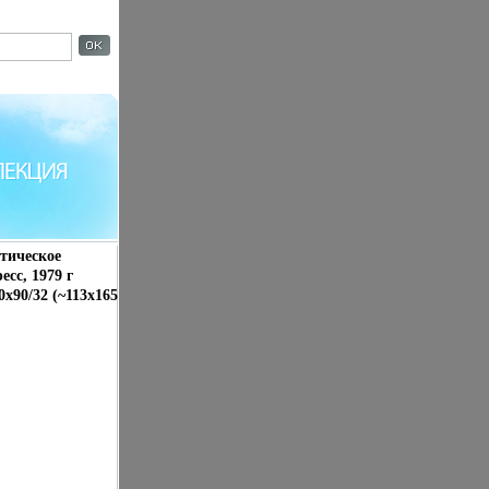
стическое
сс, 1979 г
x90/32 (~113х165