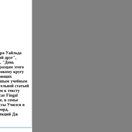
ара Уайльда
й друг",
, "День
разцам этого
рокому кругу
чающих
енным учебным
ельной статьей
м к тексту
ar Fingal
е, в семье
ессы Учился в
форд,
лекций Дж