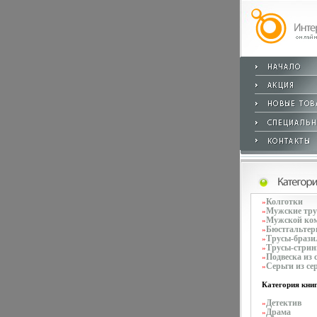
Колготки
»
Мужские тр
»
Мужской ко
»
Бюстгальте
»
Трусы-брази
»
Трусы-стрин
»
Подвеска из 
»
Серьги из се
»
Категория книг
Детектив
»
Драма
»