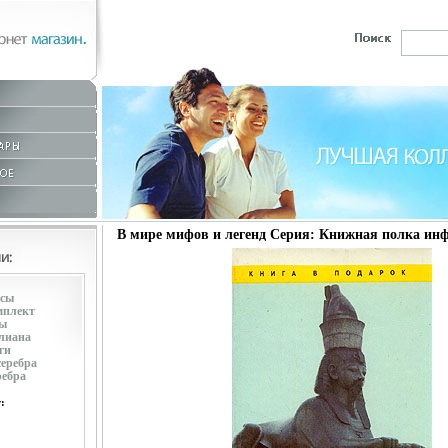
В мире мифов и легенд Серия: Книжная полка инф
усы
мплект
ры
лиана
ги
серебра
ребра
: