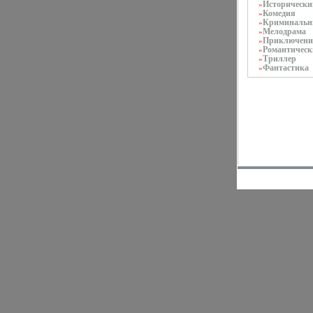
Исторически
»
Комедия
»
Криминаль
»
Мелодрама
»
Приключени
»
Романтическ
»
Триллер
»
Фантастика
»