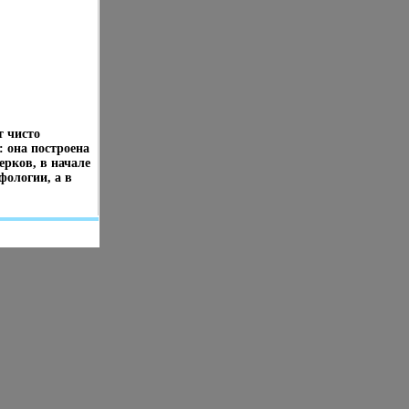
т чисто
: она построена
ерков, в начале
фологии, а в